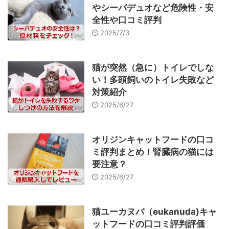
やシーバデュオなど危険性・安
全性や口コミ評判
2025/7/3
猫が突然（急に）トイレでしな
い！多頭飼いのトイレ失敗など
対策紹介
2025/6/27
オリジンキャットフードの口コ
ミ評判まとめ！腎臓病の猫には
要注意？
2025/6/27
猫ユーカヌバ（eukanuda)キャ
ットフードの口コミ評判評価