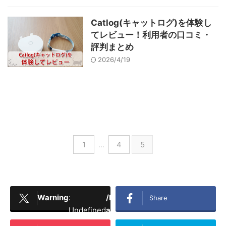
Catlog(キャットログ)を体験し
てレビュー！利用者の口コミ・
評判まとめ
2026/4/19
1
…
4
5
Warning
:
/home/dogcatfood/cat-
on
289
Share
Undefined
abc.jp/public_html/wp-
line
array key
content/plugins/sns-