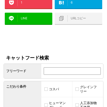
1
6
"Twitter"
count-cache/sns-
in
count-cache.php
LINE
URLコピー
キャットフード検索
フリーワード
こだわり条件
グレインフ
コスパ
リー
ヒューマン
人工添加物