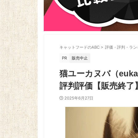
キャットフードのABC
>
評価・評判・ラン
PR
販売中止
猫ユーカヌバ（euk
評判評価【販売終了
2025年6月27日