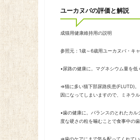
ユーカヌバの評価と解説
成猫用健康維持用の説明
参照元：1歳～6歳用ユーカヌバ・キャ
•尿路の健康に。マグネシウム量を低く
⇒猫に多い猫下部尿路疾患(FLUTD
因になってしまいますので、ミネラル
•歯の健康に。バランスのとれたカル
度な硬さの粒を噛むことで食事中の歯
⇒歯のケアにまで気を配ってくれてい