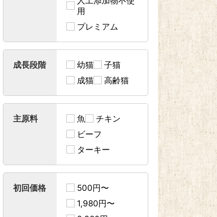
人工添加物不使
用
プレミアム
成長段階
幼猫
子猫
成猫
高齢猫
主原料
魚
チキン
ビーフ
ターキー
初回価格
500円〜
1,980円〜