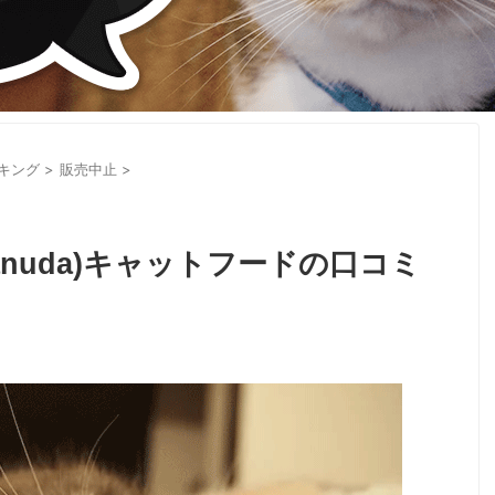
キング
>
販売中止
>
anuda)キャットフードの口コミ
】