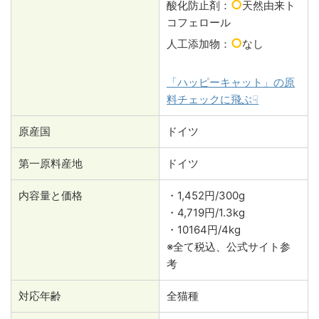
○
酸化防止剤：
天然由来ト
コフェロール
○
人工添加物：
なし
「ハッピーキャット」の原
料チェックに飛ぶ☟
原産国
ドイツ
第一原料産地
ドイツ
内容量と価格
・1,452円/300g
・4,719円/1.3kg
・10164円/4kg
※全て税込、公式サイト参
考
対応年齢
全猫種