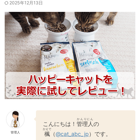
2025年12月13日
かんりにん
こんにちは！
管理人
の
かえで
管理人
楓
（
@cat_abc_jp
）です。