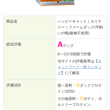
商品名
ハッピーキャット｜カリナ
リー｜ファームダック(平飼
いの鴨/穀物不使用)
A
総合評価
ランク
A～Cの3段階で評価
当サイトの評価基準は【
キ
ャットフード一覧ランキン
グ
】にて解説
○
評価項目
第一原料：
ダックプロテ
イン(20%)
○
その他原料：
ポテト、ポ
ルトリープロテイン