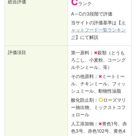
C
総合評価
ランク
A～Cの3段階で評価
当サイトの評価基準は【
キ
ャットフード一覧ランキン
グ
】にて解説
×
評価項目
第一原料：
穀類（とうも
ろこし、小麦粉、コーング
ルテンミール、等）
×
その他原料：
ミートミー
ル、チキンミール、フィッ
シュミール、動物性油脂
○
酸化防止剤：
ローズマリ
ー抽出物、ミックストコフ
ェロール
×
人工添加物：
青色1号、赤
色3号、赤色102号、黄色4