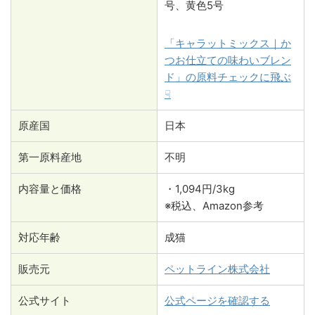
号、黄色5号
「キャラットミックス｜か
つお仕立ての味わいブレン
ド」の原料チェックに飛ぶ
☟
原産国
日本
第一原料産地
不明
内容量と価格
・1,094円/3kg
※税込、Amazon参考
対応年齢
成猫
販売元
ペットライン株式会社
公式サイト
公式ページを確認する