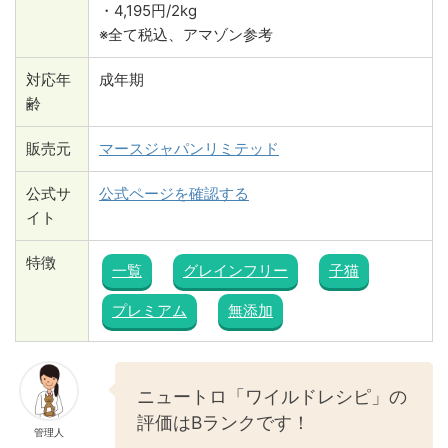
・4,195円/2kg
※全て税込、アマゾン参考
対応年
成年期
齢
販売元
マースジャパンリミテッド
公式サ
公式ページを確認する
イト
特徴
一覧
グレインフリー
子猫
プレミアム
無添加
ニュートロ「ワイルドレシピ」の
評価はBランクです！
管理人