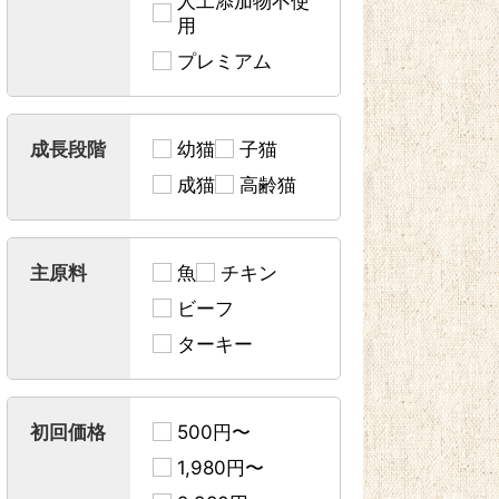
人工添加物不使
用
プレミアム
成長段階
幼猫
子猫
成猫
高齢猫
主原料
魚
チキン
ビーフ
ターキー
初回価格
500円〜
1,980円〜