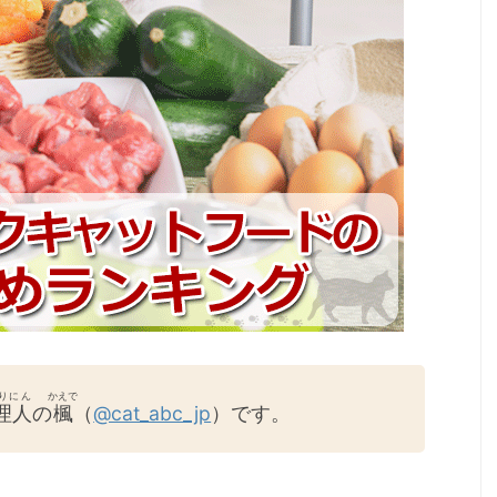
りにん
かえで
理人
の
楓
（
@cat_abc_jp
）です。