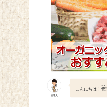
かん
こんにちは！
管
管理人