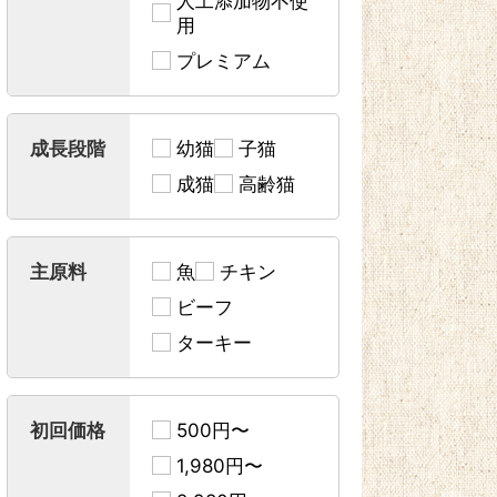
人工添加物不使
用
プレミアム
成長段階
幼猫
子猫
成猫
高齢猫
主原料
魚
チキン
ビーフ
ターキー
初回価格
500円〜
1,980円〜