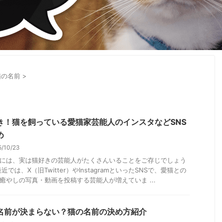
猫の名前
>
き！猫を飼っている愛猫家芸能人のインスタなどSNS
め
5/10/23
には、実は猫好きの芸能人がたくさんいることをご存じでしょう
近では、X（旧Twitter）やInstagramといったSNSで、愛猫との
癒やしの写真・動画を投稿する芸能人が増えていま ...
名前が決まらない？猫の名前の決め方紹介