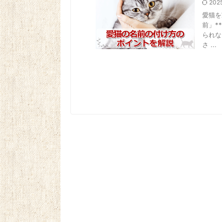
202
愛猫を
前」*
られな
さ ...