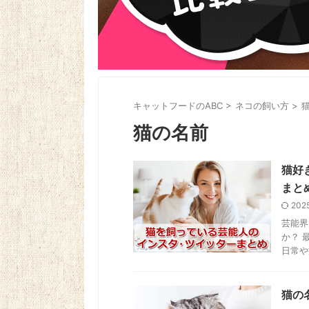
キャットフードのABC
>
ネコの飼い方
>
猫の名前
猫好
まと
202
芸能界
か？ 最
日常や
猫の